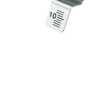
5
p
o
s
t
e
d
w
i
t
h
カ
エ
レ
バ
楽
天
市
場
A
m
a
z
o
n