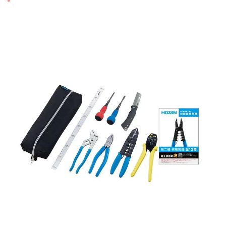
ホ
ー
ザ
ン
H
O
Z
A
N
電
気
工
事
士
技
能
試
験
工
具
D
K
-
1
8
-