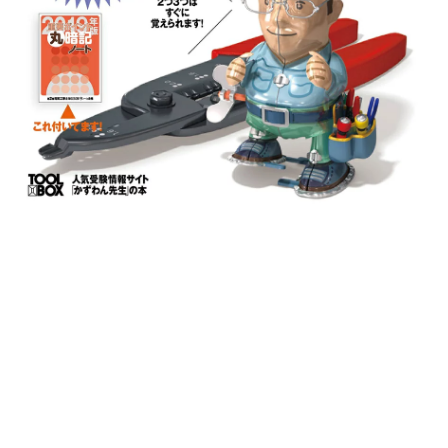
～
っ
と
合
格
２
０
１
９
年
版
/
ツ
-
ル
ボ
ッ
ク
ス
/
藤
瀧
和
弘
p
o
s
t
e
d
w