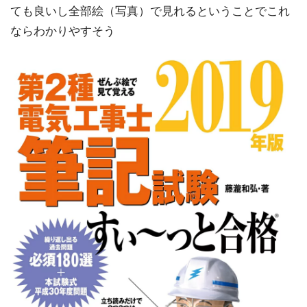
ても良いし全部絵（写真）で見れるということでこれ
ならわかりやすそう
ぜ
ん
ぶ
絵
で
見
て
覚
え
る
第
２
種
電
気
工
事
士
筆
記
試
験
す
い