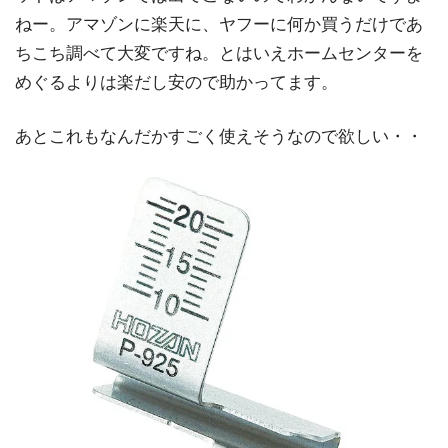
ねー。アマゾンに楽天に、ヤフーに何か買うだけであ
ちこち調べて大変ですね。とはいえホームセンターを
めぐるよりは楽だし安ので助かってます。
あとこれもなんだかすごく使えそうなので欲しい・・
H
O
Z
A
N
ホ
ー
ザ
ン
合
格
ゲ
ー
ジ
P
-
9
2