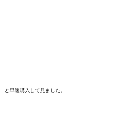
i
t
h
カ
エ
レ
バ
楽
天
市
場
A
m
a
z
o
n
と早速購入して見ました。