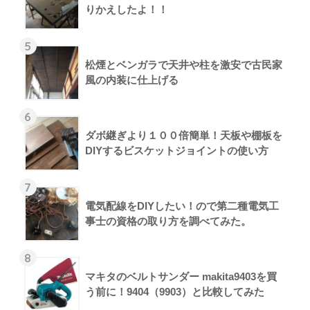
りかえしたよ！！
5
松煙とベンガラで天井や柱を激安で古民家
風の内装に仕上げる
6
ダボ継ぎより１００倍簡単！天板や棚板を
DIYするビスケットジョイントの使い方
7
電気配線をDIYしたい！ので第二種電気工
事士の資格の取り方を調べてみた。
8
マキタのベルトサンダー makita9403を買
う前に！9404（9903）と比較してみた