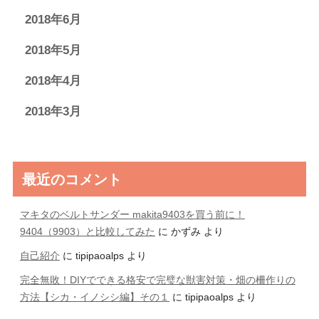
2018年6月
2018年5月
2018年4月
2018年3月
最近のコメント
マキタのベルトサンダー makita9403を買う前に！
9404（9903）と比較してみた
に
かずみ
より
自己紹介
に
tipipaoalps
より
完全無敗！DIYでできる格安で完璧な獣害対策・畑の柵作りの
方法【シカ・イノシシ編】その１
に
tipipaoalps
より