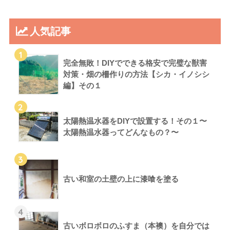
人気記事
1
完全無敗！DIYでできる格安で完璧な獣害
対策・畑の柵作りの方法【シカ・イノシシ
編】その１
2
太陽熱温水器をDIYで設置する！その１〜
太陽熱温水器ってどんなもの？〜
3
古い和室の土壁の上に漆喰を塗る
4
古いボロボロのふすま（本襖）を自分では