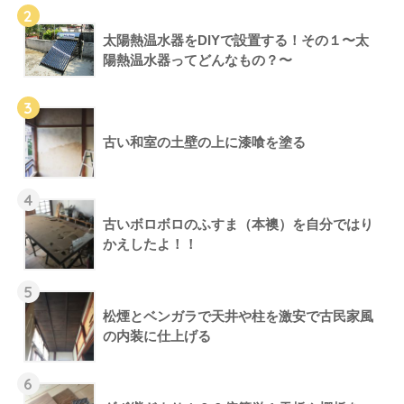
2
太陽熱温水器をDIYで設置する！その１〜太
陽熱温水器ってどんなもの？〜
3
古い和室の土壁の上に漆喰を塗る
4
古いボロボロのふすま（本襖）を自分ではり
かえしたよ！！
5
松煙とベンガラで天井や柱を激安で古民家風
の内装に仕上げる
6