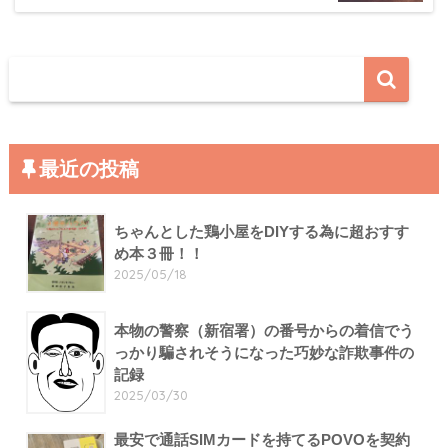
最近の投稿
ちゃんとした鶏小屋をDIYする為に超おすす
め本３冊！！
2025/05/18
本物の警察（新宿署）の番号からの着信でう
っかり騙されそうになった巧妙な詐欺事件の
記録
2025/03/30
最安で通話SIMカードを持てるPOVOを契約