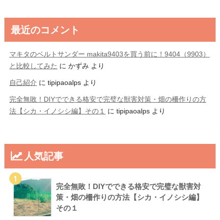
最近のコメント
マキタのベルトサンダー makita9403を買う前に！9404（9903）
と比較してみた
に
かずみ
より
自己紹介
に
tipipaoalps
より
完全無敗！DIYでできる格安で完璧な獣害対策・畑の柵作りの方
法【シカ・イノシシ編】その１
に
tipipaoalps
より
人気記事
1
完全無敗！DIYでできる格安で完璧な獣害対
策・畑の柵作りの方法【シカ・イノシシ編】
その１