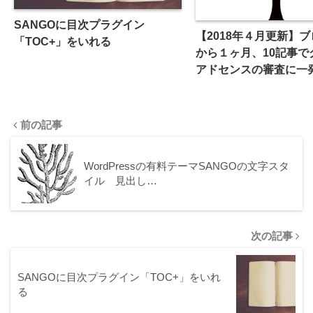
SANGOに目次プラグイン
【2018年４月更新】
「TOC+」をいれる
から１ヶ月、10記事で
アドセンスの審査に一
よ
前の記事
WordPressの有料テーマSANGOの文字スタ
イル 見出し…
次の記事
SANGOに目次プラグイン「TOC+」をいれ
る