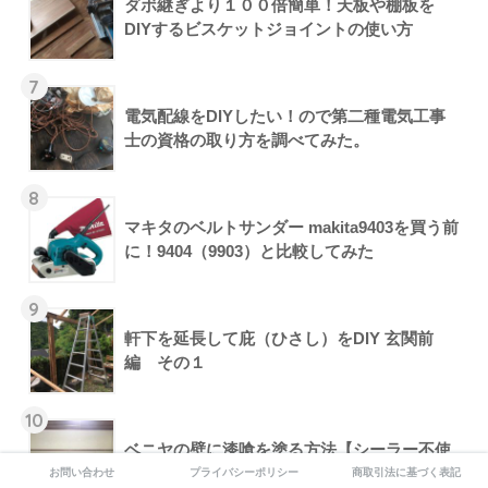
ダボ継ぎより１００倍簡単！天板や棚板を
DIYするビスケットジョイントの使い方
7
電気配線をDIYしたい！ので第二種電気工事
士の資格の取り方を調べてみた。
8
マキタのベルトサンダー makita9403を買う前
に！9404（9903）と比較してみた
9
軒下を延長して庇（ひさし）をDIY 玄関前
編 その１
10
ベニヤの壁に漆喰を塗る方法【シーラー不使
用！自然素材下地】
お問い合わせ
プライバシーポリシー
商取引法に基づく表記