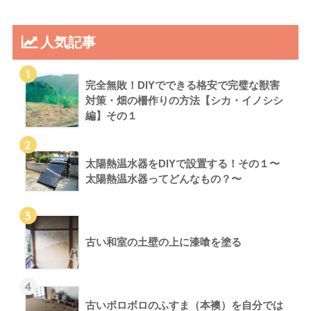
人気記事
1
完全無敗！DIYでできる格安で完璧な獣害
対策・畑の柵作りの方法【シカ・イノシシ
編】その１
2
太陽熱温水器をDIYで設置する！その１〜
太陽熱温水器ってどんなもの？〜
3
古い和室の土壁の上に漆喰を塗る
4
古いボロボロのふすま（本襖）を自分では