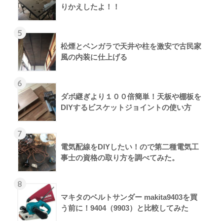
りかえしたよ！！
5
松煙とベンガラで天井や柱を激安で古民家
風の内装に仕上げる
6
ダボ継ぎより１００倍簡単！天板や棚板を
DIYするビスケットジョイントの使い方
7
電気配線をDIYしたい！ので第二種電気工
事士の資格の取り方を調べてみた。
8
マキタのベルトサンダー makita9403を買
う前に！9404（9903）と比較してみた