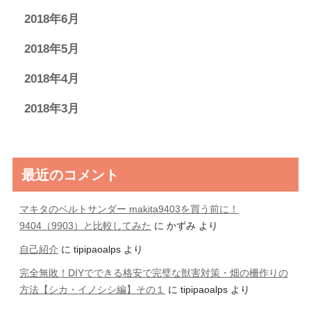
2018年6月
2018年5月
2018年4月
2018年3月
最近のコメント
マキタのベルトサンダー makita9403を買う前に！
9404（9903）と比較してみた
に
かずみ
より
自己紹介
に
tipipaoalps
より
完全無敗！DIYでできる格安で完璧な獣害対策・畑の柵作りの
方法【シカ・イノシシ編】その１
に
tipipaoalps
より