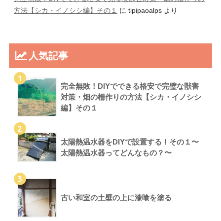
方法【シカ・イノシシ編】その１
に
tipipaoalps
より
人気記事
1
完全無敗！DIYでできる格安で完璧な獣害
対策・畑の柵作りの方法【シカ・イノシシ
編】その１
2
太陽熱温水器をDIYで設置する！その１〜
太陽熱温水器ってどんなもの？〜
3
古い和室の土壁の上に漆喰を塗る