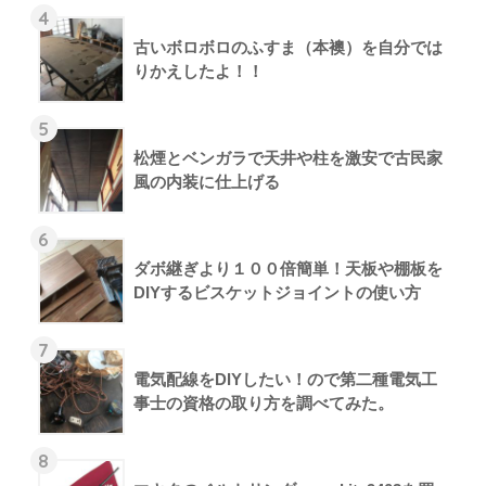
4
古いボロボロのふすま（本襖）を自分では
りかえしたよ！！
5
松煙とベンガラで天井や柱を激安で古民家
風の内装に仕上げる
6
ダボ継ぎより１００倍簡単！天板や棚板を
DIYするビスケットジョイントの使い方
7
電気配線をDIYしたい！ので第二種電気工
事士の資格の取り方を調べてみた。
8