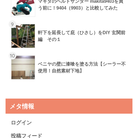
マキタのベルトサンダー makita9403を買
う前に！9404（9903）と比較してみた
9
軒下を延長して庇（ひさし）をDIY 玄関前
編 その１
10
ベニヤの壁に漆喰を塗る方法【シーラー不
使用！自然素材下地】
メタ情報
ログイン
投稿フィード