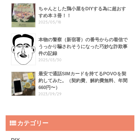
ちゃんとした鶏小屋をDIYする為に超おす
すめ本３冊！！
2025/05/18
本物の警察（新宿署）の番号からの着信で
うっかり騙されそうになった巧妙な詐欺事
件の記録
2025/03/30
最安で通話SIMカードを持てるPOVOを契
約してみた。（契約費、解約費無料、年間
660円〜）
2023/09/29
カテゴリー