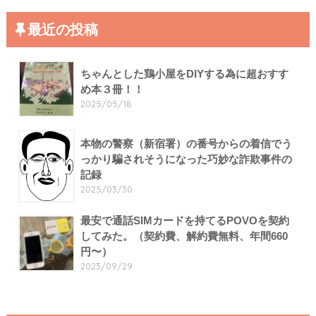
最近の投稿
ちゃんとした鶏小屋をDIYする為に超おすす
め本３冊！！
2025/05/18
本物の警察（新宿署）の番号からの着信でう
っかり騙されそうになった巧妙な詐欺事件の
記録
2025/03/30
最安で通話SIMカードを持てるPOVOを契約
してみた。（契約費、解約費無料、年間660
円〜）
2023/09/29