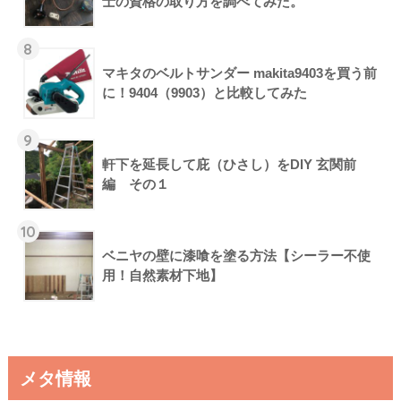
士の資格の取り方を調べてみた。
8
マキタのベルトサンダー makita9403を買う前
に！9404（9903）と比較してみた
9
軒下を延長して庇（ひさし）をDIY 玄関前
編 その１
10
ベニヤの壁に漆喰を塗る方法【シーラー不使
用！自然素材下地】
メタ情報