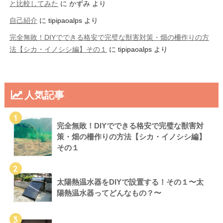
と比較してみた
に
かずみ
より
自己紹介
に
tipipaoalps
より
完全無敗！DIYでできる格安で完璧な獣害対策・畑の柵作りの方
法【シカ・イノシシ編】その１
に
tipipaoalps
より
人気記事
1
完全無敗！DIYでできる格安で完璧な獣害対
策・畑の柵作りの方法【シカ・イノシシ編】
その１
2
太陽熱温水器をDIYで設置する！その１〜太
陽熱温水器ってどんなもの？〜
3