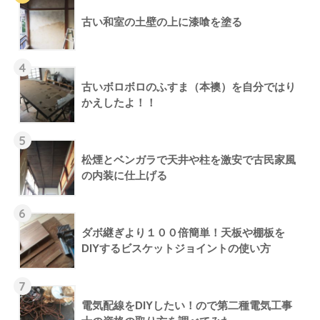
古い和室の土壁の上に漆喰を塗る
4
古いボロボロのふすま（本襖）を自分ではり
かえしたよ！！
5
松煙とベンガラで天井や柱を激安で古民家風
の内装に仕上げる
6
ダボ継ぎより１００倍簡単！天板や棚板を
DIYするビスケットジョイントの使い方
7
電気配線をDIYしたい！ので第二種電気工事