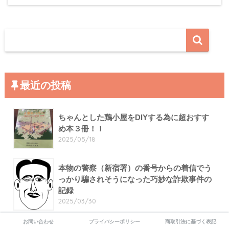
最近の投稿
ちゃんとした鶏小屋をDIYする為に超おすす
め本３冊！！
2025/05/18
本物の警察（新宿署）の番号からの着信でう
っかり騙されそうになった巧妙な詐欺事件の
記録
2025/03/30
お問い合わせ
プライバシーポリシー
商取引法に基づく表記
最安で通話SIMカードを持てるPOVOを契約